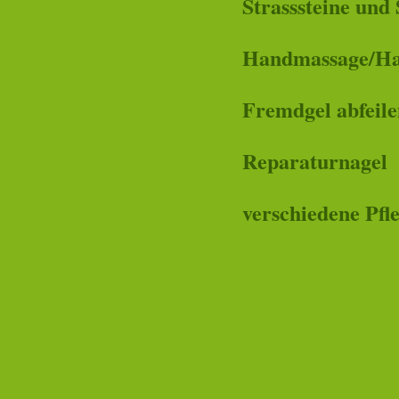
Strasssteine und 
Handmassage/Ha
Fremdgel abfeilen
Reparaturnagel
verschiedene Pfl