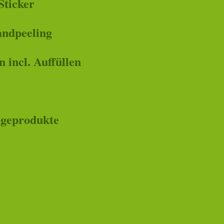
Sticker
ndpeeling
 incl. Auffüllen
egeprodukte