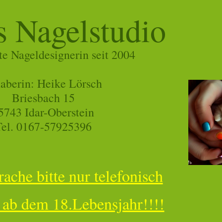
s Nagelstudio
rte Nageldesignerin seit 2004
aberin: Heike Lörsch
Briesbach 15
5743 Idar-
Oberstein
el. 0167-
57925396
ache bitte nur telefonisch
ab dem 18.Lebensjahr!!!!