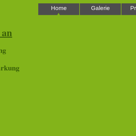
Home
Galerie
Pr
 an
ung
tärkung