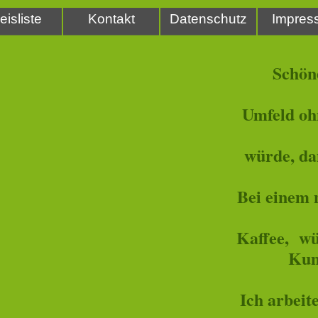
eisliste
Kontakt
Datenschutz
Impres
Schöne
Umfeld oh
würde, dan
Bei einem 
Kaffee, wü
Kun
Ich arbeit