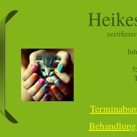
Heike
zertifizie
Inh
5
T
Terminabspr
Behandlung 